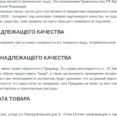
авца является физическое лицо), Постановлением Правительства РФ №24
йской Федерации.
очковые линзы, капли для глаз являются предметами медицинского назн
2020г., попадают под категорию товаров надлежащего качества, не под
е средства, либо размену на карты меньшего номинала не подлежит.
НАДЛЕЖАЩЕГО КАЧЕСТВА
озможен при условии сохранности его товарного вида, потребительских
НЕНАДЛЕЖАЩЕГО КАЧЕСТВА
 имеет право обратиться к Продавцу. Его права регулируются ст. 18 За
ль обязан предоставить Товар
*
, а также организовать проведение экспер
а и при необходимости экспертизы будет доказано, что за данный недос
нится, что недостаток не обнаружен, или Продавец не несёт за него отв
экспертизы и транспортные расходы.
ТА ТОВАРА
осква, улица 2-я Новорублевская дом 5, «Очки-Оптом» (информацию о та